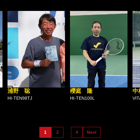
浦野 聡
櫻庭 隆
中
HI-TEN98TJ
HI-TEN100L
VI
1
2
…
4
Next