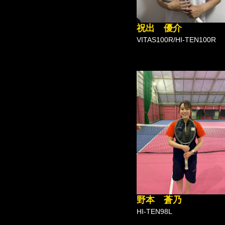
祝出 優介
VITAS100R/HI-TEN100R
野本 蒼乃
HI-TEN98L