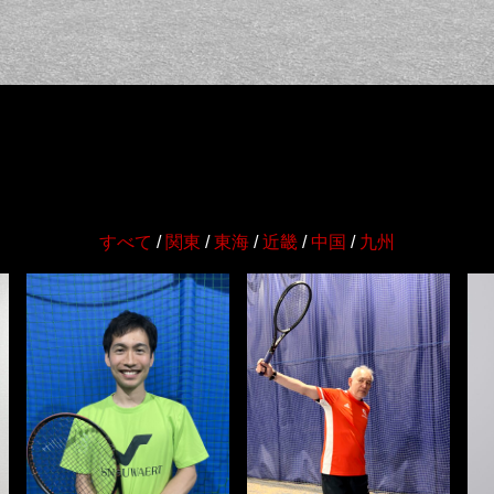
すべて
/
関東
/
東海
/
近畿
/
中国
/
九州