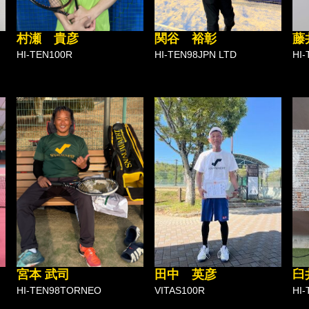
村瀬 貴彦
関谷 裕彰
藤
HI-TEN100R
HI-TEN98JPN LTD
HI-
宮本 武司
田中 英彦
臼
HI-TEN98TORNEO
VITAS100R
HI-