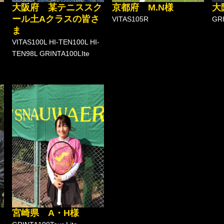
大阪府 某テニススク
京都府 M.N様
大
ール土Aクラスの皆さ
VITAS105R
GRI
ま
VITAS100L HI-TEN100L HI-
TEN98L GRINTA100LIte
宮崎県 A・H様