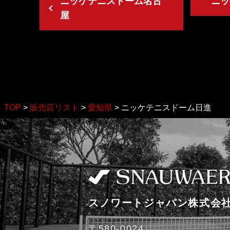
ニッケテニスドーム名古
ニッ
屋
TOP
>
販売店リスト
>
愛知県
>
ニッケテニスドーム日進
スノワートジャパン株式会
〒580-0024