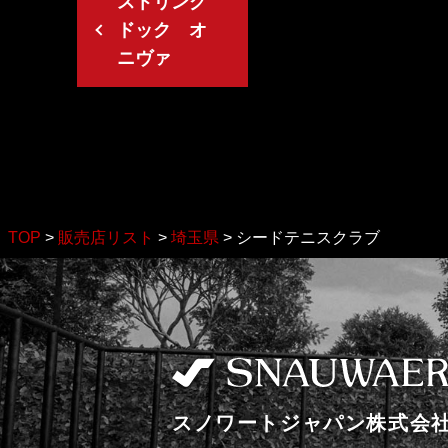
ストリング
ドック オ
ニヴァ
TOP
>
販売店リスト
>
埼玉県
>
シードテニスクラブ
スノワートジャパン株式会